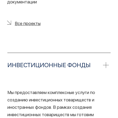
г. Москва, Бизнес-центр «Грузинка 30»,
Большая Грузинская ул., д. 30А, с.1
Мы всегда готовы к общению с
медиа
.
Контакт пресс-службы:
marketing@lch.legal
Связаться с нами