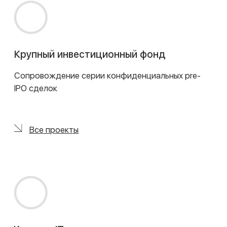
оптимальную юрисдикцию, готовим необходимые
документы, такие как инвестиционные
меморандумы и договоры, а также сопровождаем
процесс получения лицензий и регуляторных
разрешений. Мы также предлагаем налоговое
структурирование фондов, включая консультации,
разработку учетной политики и подготовку
налоговых разделов договоров. Для наших
клиентов доступно абонентское сопровождение,
включающее ведение документооборота, решение
юридических вопросов и взаимодействие с
регуляторами.
Стравинский Капитал
Юридическое сопровождение сделки, связанной
с запуском нового фонда в форме