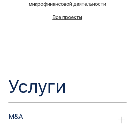
пошагового плана, налоговое консультирование и
правовую поддержку на каждом этапе.
МТС
Регулярное проведение юридических проверок
(due diligence) в рамках M&A сделок
Все проекты