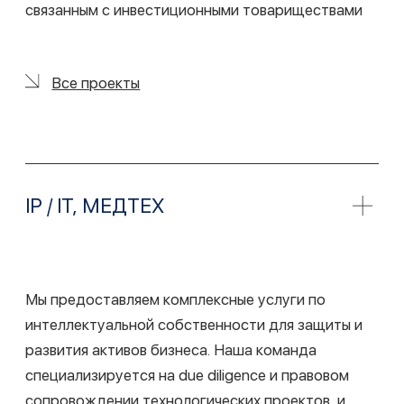
Мы предоставляем услугу комплексной IPO
диагностики, которая включает анализ компании
на предмет готовности к публичному
размещению акций, выявление и устранение
недостатков, а также разработку пошаговых
планов реструктуризации. В рамках
корпоративной подготовки к IPO мы
осуществляем налоговое структурирование,
изменяем структуру группы, дорабатываем
корпоративные документы и регистрируем
акционерное общество с получением статуса
публичной компании. Также предлагаем полное
сопровождение IPO, включая юридическую
проверку (Due Diligence), подготовку
юридических заключений и всех необходимых
документов для продажи акций.