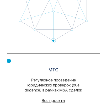
diligence) в рамках M&A сделок
Все проекты
Saint-Gobain
Сопровождение значительного
количества сделок в России и в
СНГ, структурированных, как в
форме share deal, так и assets deal
Все проекты
Eqvanta
Сопровождение сделки по
приобретению актива в сфере
микрофинансовой деятельности
Все проекты