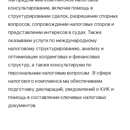
Мы предоставляем комплексные услуги по
интеллектуальной собственности для защиты и
развития активов бизнеса. Наша команда
специализируется на due diligence и правовом
сопровождении технологических проектов, и
сфокусирована на помощи клиентам в создании,
поддержании и защите своих прав на объекты
интеллектуальной собственности.
Обладая опытом в таких отраслях, как
технологии, финансы, медиа, fintech, gamedev,
здравоохранение и энергетика, мы способны
решить задачи клиентов любой сложности: от
споров, связанных с объектами исключительных
прав до создания комплексных IP-стратегий. Мы
сопровождаем проекты по разработке,
коммерциализации и защите данных, а также
составляем договоры для любых объектов
интеллектуальных прав.