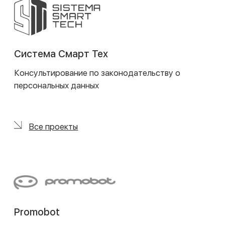
налоговое структурирование венчурных сделок,
подготовку всех необходимых документов,
сопровождение выполнения отлагательных
условий и закрытия сделки. Мы также оказываем
поддержку при выходе из сделки через опционы
или продажу акций стратегическому инвестору и
консультируем основателей стартапов по
вопросам налогообложения.
Kama Flow
Регулярное комплексное сопровождение
венчурных сделок, включая юридические
проверки, структурирование и подготовку
документации
Все проекты