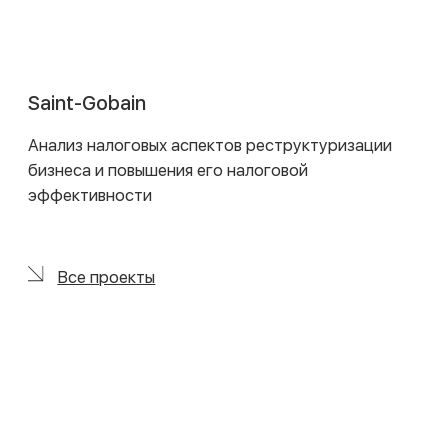
Elari
Решение комплекса юридических вопросов,
связанных с запуском нового продукта:
консультирование по персональным данным,
разработка пользовательского соглашения и
оферты для сайта
Все проекты
Система Смарт Тех
Консультирование по законодательству о
персональных данных