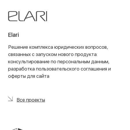
Веббанкир
Консультирование по вопросам, связанным со
структурированием активов
Все проекты
ВЕНЧУРНЫЕ ИНВЕСТИЦИИ
Мы успешно реализуем проекты для инвесторов и
основателей стартапов на разных стадиях
привлечения капитала. Мы проводим комплексную
юридическую и налоговую проверку (Due Diligence)
стартапов, предлагаем рекомендации по
реструктуризации и сопровождаем этот процесс
«под ключ». Наши услуги включают юридическое и