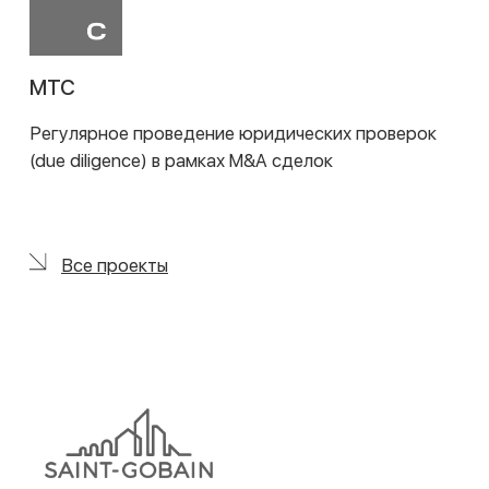
НАЛОГИ
Мы предлагаем комплексное налоговое
консультирование, включая помощь в
структурировании сделок, разрешении спорных
вопросов, сопровождении налоговых споров и
представлении интересов в судах. Также
оказываем услуги по международному
налоговому структурированию, анализу и
оптимизации холдинговых и финансовых
структур, а также консультируем по
персональным налоговым вопросам . В сфере
налогового комплаенса мы обеспечиваем
подготовку деклараций, уведомлений о КИК и
помощь в составлении ключевых налоговых